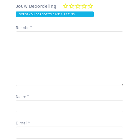
Jouw Beoordeling
OOPS! YOU FORGOT TO GIVE A RATING.
Reactie
*
Naam
*
E-mail
*