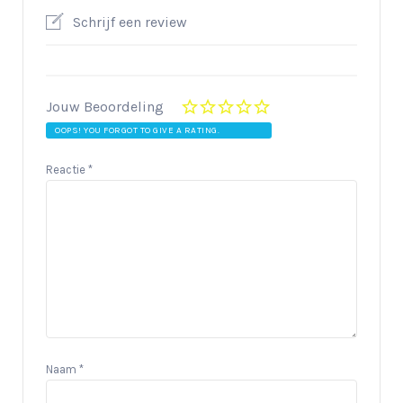
Schrijf een review
Jouw Beoordeling
OOPS! YOU FORGOT TO GIVE A RATING.
Reactie
*
Naam
*