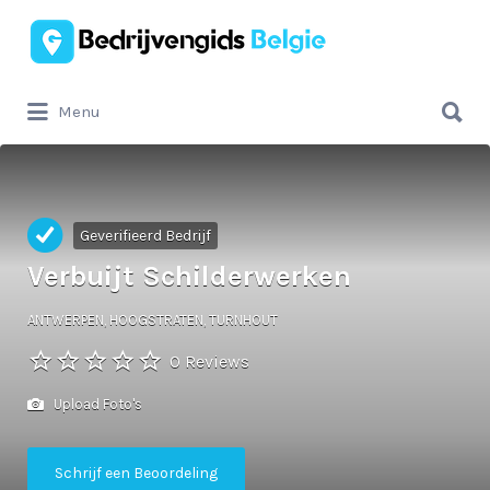
Zoek
naar:
Zoek
Menu
naar:
Geverifieerd Bedrijf
Verbuijt Schilderwerken
ANTWERPEN, HOOGSTRATEN, TURNHOUT
0 Reviews
Upload Foto's
Schrijf een Beoordeling