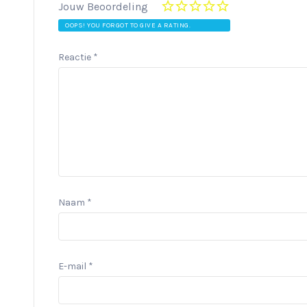
Jouw Beoordeling
OOPS! YOU FORGOT TO GIVE A RATING.
Reactie
*
Naam
*
E-mail
*