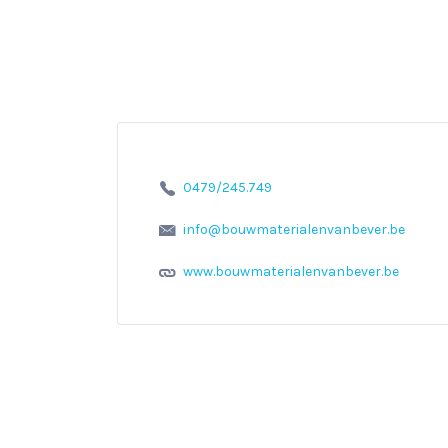
0479/245.749
info@bouwmaterialenvanbever.be
www.bouwmaterialenvanbever.be