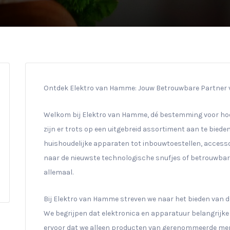
Ontdek Elektro van Hamme: Jouw Betrouwbare Partner v
Welkom bij Elektro van Hamme, dé bestemming voor hoo
zijn er trots op een uitgebreid assortiment aan te bieden,
huishoudelijke apparaten tot inbouwtoestellen, accessoi
naar de nieuwste technologische snufjes of betrouwba
allemaal.
Bij Elektro van Hamme streven we naar het bieden van de
We begrijpen dat elektronica en apparatuur belangrijke
ervoor dat we alleen producten van gerenommeerde me