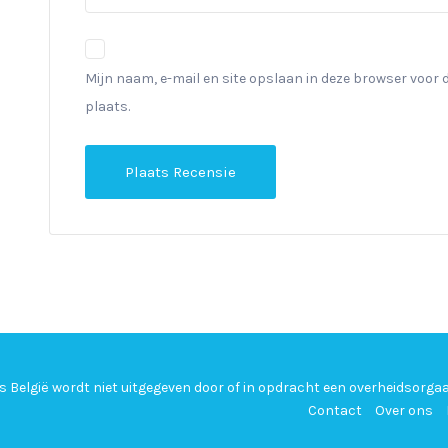
Mijn naam, e-mail en site opslaan in deze browser voor 
plaats.
ds België wordt niet uitgegeven door of in opdracht een overheidsorga
Contact
Over ons