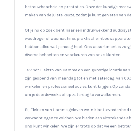
betrouwbaarheid en prestaties. Onze deskundige medewe
maken van de juiste keuze, zodat je kunt genieten van de
Of je nu op zoek bent naar een indrukwekkend audiosystee
wasdroger of wasmachine, praktische inbouwapparatuur 
hebben alles wat je nodig hebt. Ons assortiment is zor
diverse behoeften en voorkeuren van onze klanten.
Je vindt Elektro van Hamme op een gunstige locatie aa
zijn geopend van maandag tot en met zaterdag, van 09.00
winkelen en professioneel advies kunt krijgen. Op zondag
om je doordeweeks of op zaterdag te verwelkomen.
Bij Elektro van Hamme geloven we in klanttevredenheid 
verwachtingen te voldoen. We bieden een uitstekende aft
ons kunt winkelen. We zijn er trots op dat we een bet