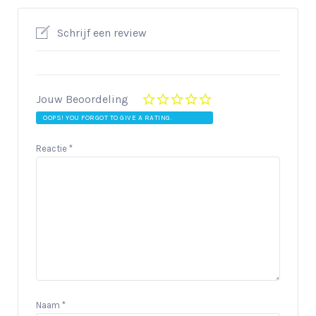
Schrijf een review
Jouw Beoordeling
OOPS! YOU FORGOT TO GIVE A RATING.
Reactie
*
Naam
*