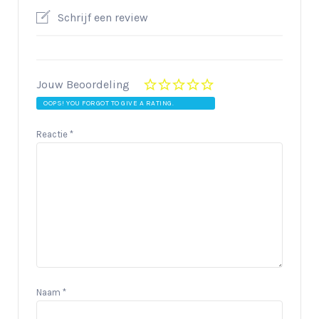
Schrijf een review
Jouw Beoordeling
OOPS! YOU FORGOT TO GIVE A RATING.
Reactie
*
Naam
*