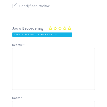
Schrijf een review
Jouw Beoordeling
OOPS! YOU FORGOT TO GIVE A RATING.
Reactie
*
Naam
*