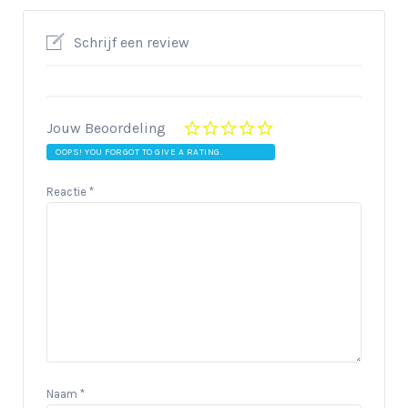
Schrijf een review
Jouw Beoordeling
OOPS! YOU FORGOT TO GIVE A RATING.
Reactie
*
Naam
*