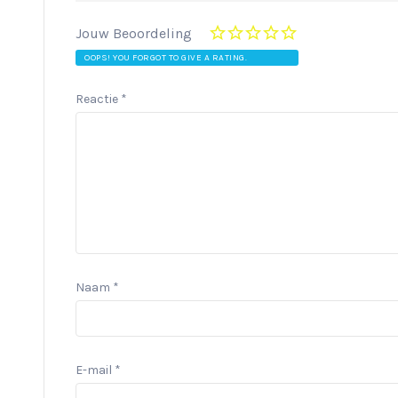
Jouw Beoordeling
OOPS! YOU FORGOT TO GIVE A RATING.
Reactie
*
Naam
*
E-mail
*