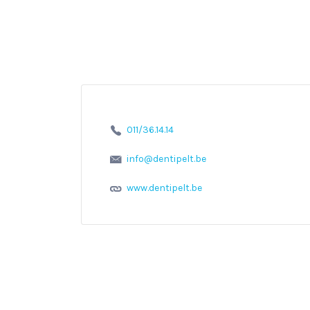
011/36.14.14
info@dentipelt.be
www.dentipelt.be