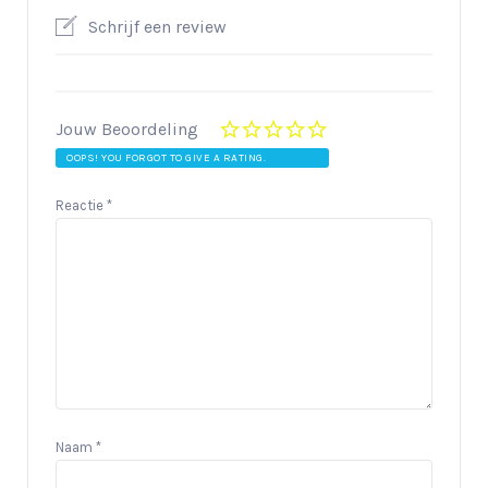
Schrijf een review
Jouw Beoordeling
OOPS! YOU FORGOT TO GIVE A RATING.
Reactie
*
Naam
*