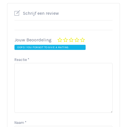
Schrijf een review
Jouw Beoordeling
OOPS! YOU FORGOT TO GIVE A RATING.
Reactie
*
Naam
*