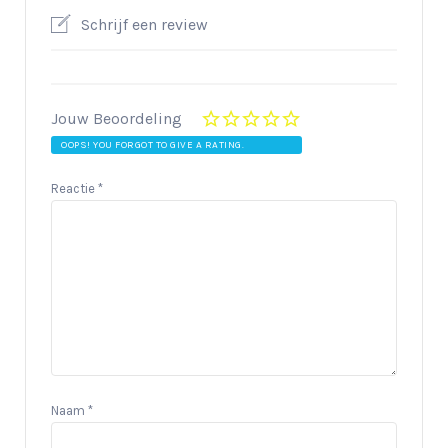
Schrijf een review
Jouw Beoordeling
OOPS! YOU FORGOT TO GIVE A RATING.
Reactie
*
Naam
*