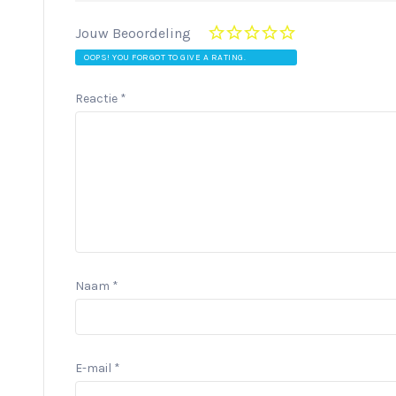
Jouw Beoordeling
OOPS! YOU FORGOT TO GIVE A RATING.
Reactie
*
Naam
*
E-mail
*