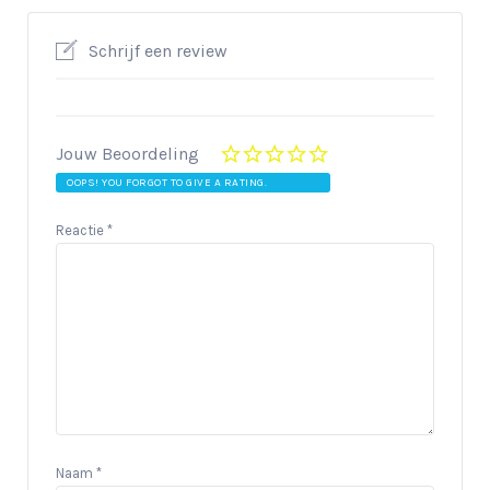
Schrijf een review
Jouw Beoordeling
OOPS! YOU FORGOT TO GIVE A RATING.
Reactie
*
Naam
*