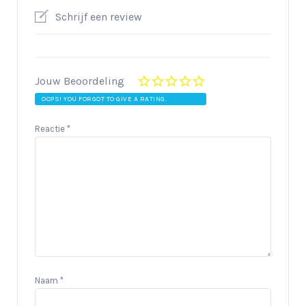
Schrijf een review
Jouw Beoordeling
OOPS! YOU FORGOT TO GIVE A RATING.
Reactie
*
Naam
*