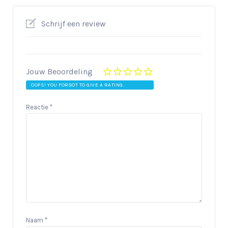
Schrijf een review
Jouw Beoordeling
OOPS! YOU FORGOT TO GIVE A RATING.
Reactie
*
Naam
*