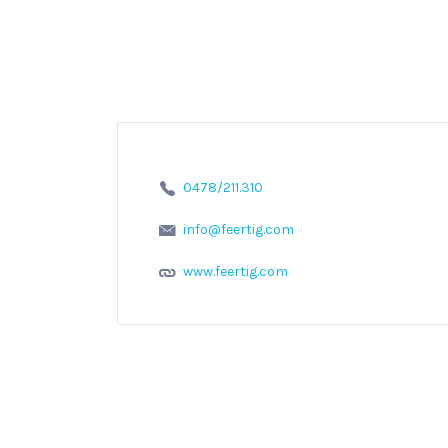
0478/211.310
info@feertig.com
www.feertig.com