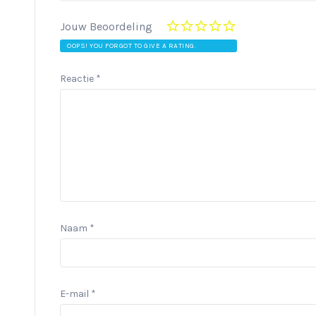
Jouw Beoordeling
OOPS! YOU FORGOT TO GIVE A RATING.
Reactie
*
Naam
*
E-mail
*