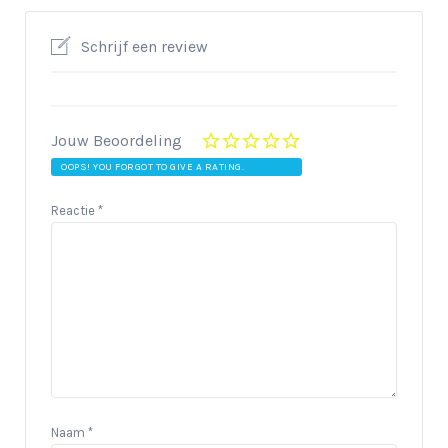
Schrijf een review
Jouw Beoordeling
OOPS! YOU FORGOT TO GIVE A RATING.
Reactie
*
Naam
*