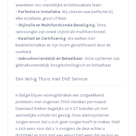
waarderen ons vriendelijke en betrouwbare team.
–
Perfectie in Installatie
: Wij streven naar perfectie bij
elke installatie, groot of klein.
–
Stijlvolle en Multifunctionele Beveiliging
: Onze
oplossingen zijn zowel stijlvol als multifunctioneel.
–
Kwaliteit en Certificering
: We werken met
kwaliteitsmerken en zijn Incert-gecertificeerd door de
overheid.
–
Gebruiksvriendelijk en Betaalbaar
: Onze systemen zijn
gebruiksvriendelijk, hoogtechnologisch en betaalbaar.
Een Veilig Thuis met DVE Service
In België blijven woninginbraken een zorgwekkend
probleem, met ongeveer 7000 inbraken per maand.
Daarnaast breken dagelijks zo’n 27 branden uit, met
aanzienlijke schade tot gevolg. Onze alarmsystemen
zorgen ervoor dat u zich geen zorgen hoeft te maken. Stelt
u zich eens voor dat u ’s morgens de deur achter u
dichttrekt en toch met een gerust hart weet dat uw huis en