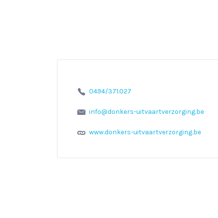
0494/371.027
info@donkers-uitvaartverzorging.be
www.donkers-uitvaartverzorging.be