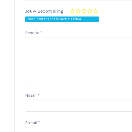
Jouw Beoordeling
OOPS! YOU FORGOT TO GIVE A RATING.
Reactie
*
Naam
*
E-mail
*