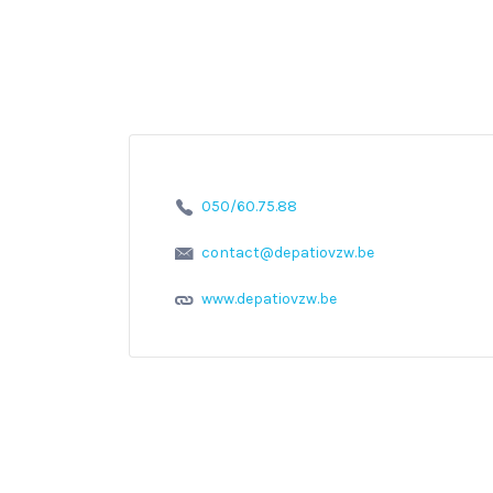
050/60.75.88
contact@depatiovzw.be
www.depatiovzw.be