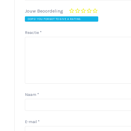
Jouw Beoordeling
OOPS! YOU FORGOT TO GIVE A RATING.
Reactie
*
Naam
*
E-mail
*