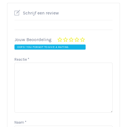
Schrijf een review
Jouw Beoordeling
OOPS! YOU FORGOT TO GIVE A RATING.
Reactie
*
Naam
*