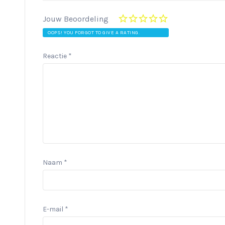
Jouw Beoordeling
OOPS! YOU FORGOT TO GIVE A RATING.
Reactie
*
Naam
*
E-mail
*