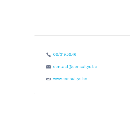
02/319.52.46
contact@consultys.be
www.consultys.be