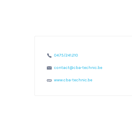
0475/241.210
contact@cba-technic.be
www.cba-technic.be