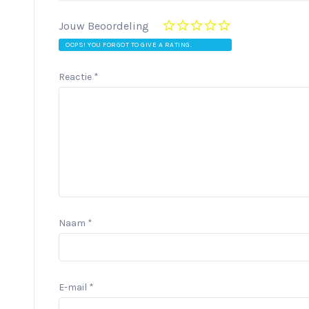
Jouw Beoordeling
OOPS! YOU FORGOT TO GIVE A RATING.
Reactie
*
Naam
*
E-mail
*