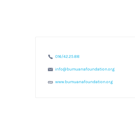
016/42.25.88
info@bumuanafoundation.org
www.bumuanafoundation.org