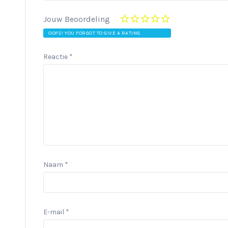
Jouw Beoordeling
OOPS! YOU FORGOT TO GIVE A RATING.
Reactie
*
Naam
*
E-mail
*