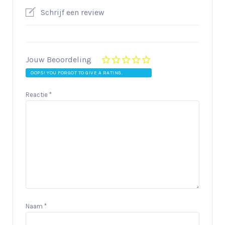
Schrijf een review
Jouw Beoordeling
OOPS! YOU FORGOT TO GIVE A RATING.
Reactie
*
Naam
*