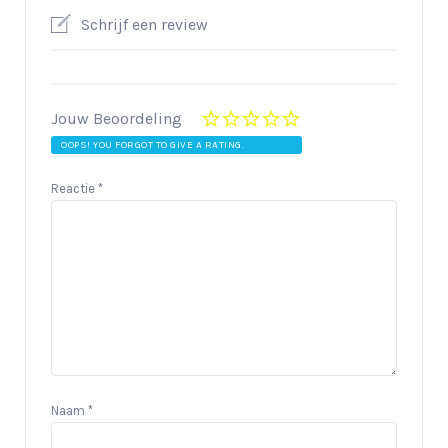
Schrijf een review
Jouw Beoordeling
OOPS! YOU FORGOT TO GIVE A RATING.
Reactie
*
Naam
*