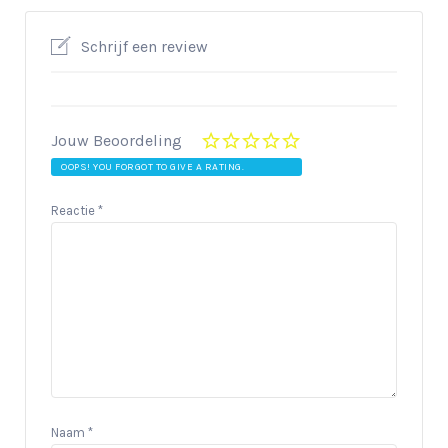
Schrijf een review
Jouw Beoordeling
OOPS! YOU FORGOT TO GIVE A RATING.
Reactie
*
Naam
*