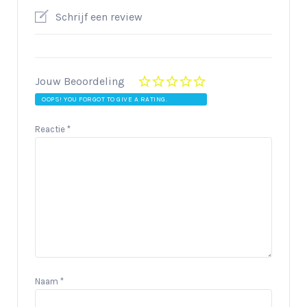
Schrijf een review
Jouw Beoordeling
OOPS! YOU FORGOT TO GIVE A RATING.
Reactie
*
Naam
*