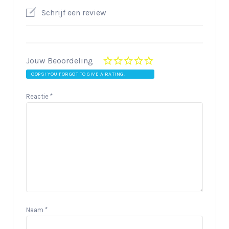
Schrijf een review
Jouw Beoordeling
OOPS! YOU FORGOT TO GIVE A RATING.
Reactie
*
Naam
*