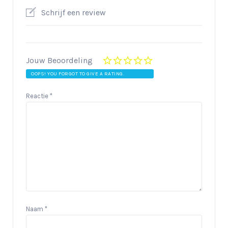
Schrijf een review
Jouw Beoordeling
OOPS! YOU FORGOT TO GIVE A RATING.
Reactie
*
Naam
*