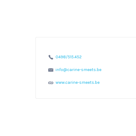
0498/515.452
info@carine-smeets.be
www.carine-smeets.be