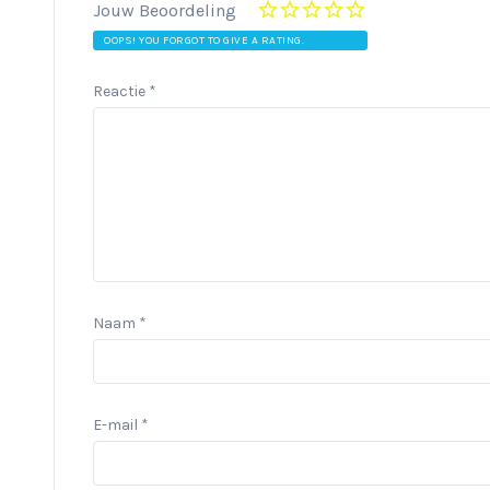
Jouw Beoordeling
OOPS! YOU FORGOT TO GIVE A RATING.
Reactie
*
Naam
*
E-mail
*