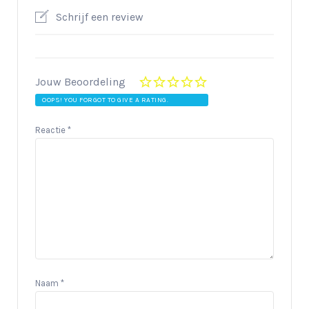
Schrijf een review
Jouw Beoordeling
OOPS! YOU FORGOT TO GIVE A RATING.
Reactie
*
Naam
*