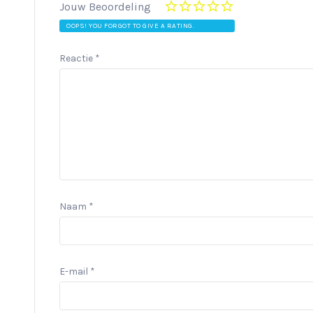
Jouw Beoordeling
OOPS! YOU FORGOT TO GIVE A RATING.
Reactie
*
Naam
*
E-mail
*