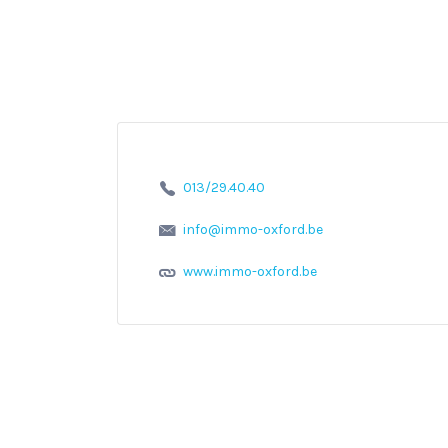
013/29.40.40
info@immo-oxford.be
www.immo-oxford.be