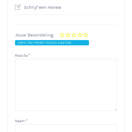
Schrijf een review
Jouw Beoordeling
OOPS! YOU FORGOT TO GIVE A RATING.
Reactie
*
Naam
*