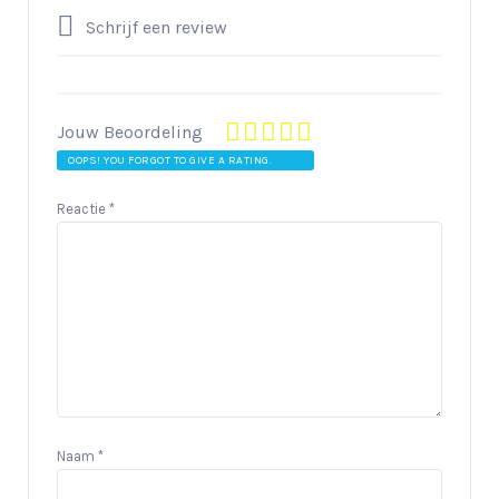
Schrijf een review
Jouw Beoordeling
OOPS! YOU FORGOT TO GIVE A RATING.
Reactie
*
Naam
*