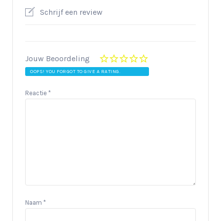
Schrijf een review
Jouw Beoordeling
OOPS! YOU FORGOT TO GIVE A RATING.
Reactie
*
Naam
*