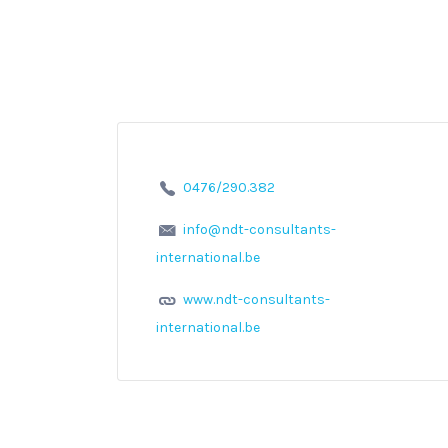
0476/290.382
info@ndt-consultants-
international.be
www.ndt-consultants-
international.be