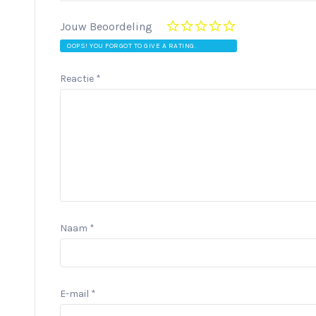
Jouw Beoordeling
OOPS! YOU FORGOT TO GIVE A RATING.
Reactie
*
Naam
*
E-mail
*