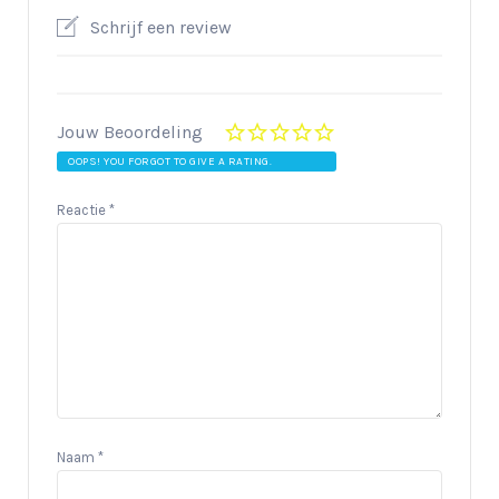
Schrijf een review
Jouw Beoordeling
OOPS! YOU FORGOT TO GIVE A RATING.
Reactie
*
Naam
*