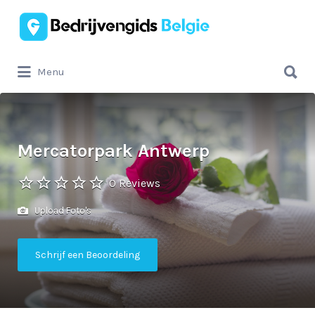
Zoek
naar:
Zoek
Menu
naar:
Mercatorpark Antwerp
0 Reviews
Upload Foto's
Schrijf een Beoordeling