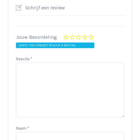
Schrijf een review
Jouw Beoordeling
OOPS! YOU FORGOT TO GIVE A RATING.
Reactie
*
Naam
*