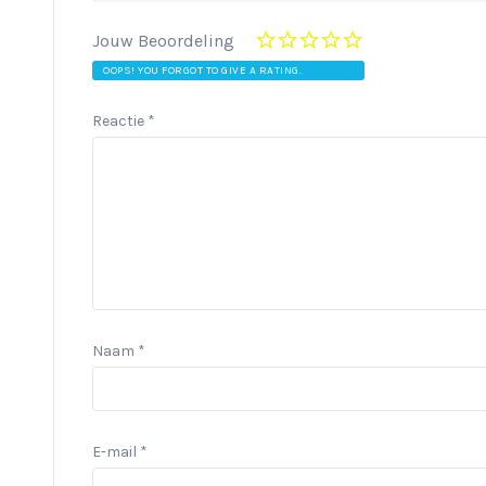
Jouw Beoordeling
OOPS! YOU FORGOT TO GIVE A RATING.
Reactie
*
Naam
*
E-mail
*