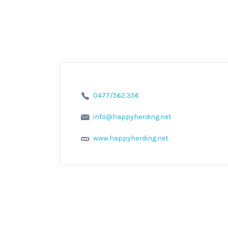
0477/562.356
info@happyherding.net
www.happyherding.net