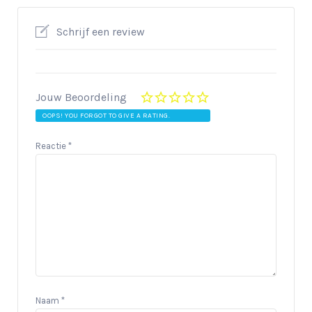
Schrijf een review
Jouw Beoordeling
OOPS! YOU FORGOT TO GIVE A RATING.
Reactie
*
Naam
*