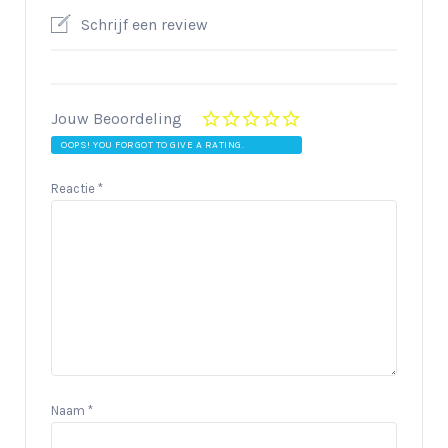
Schrijf een review
Jouw Beoordeling
OOPS! YOU FORGOT TO GIVE A RATING.
Reactie
*
Naam
*