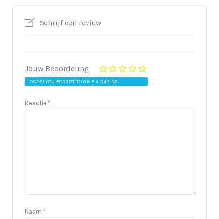
Schrijf een review
Jouw Beoordeling
OOPS! YOU FORGOT TO GIVE A RATING.
Reactie
*
Naam
*