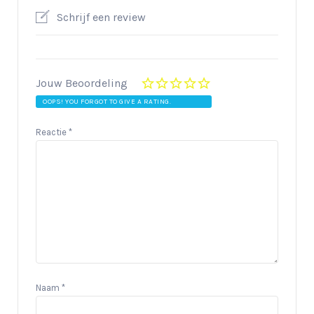
Schrijf een review
Jouw Beoordeling
OOPS! YOU FORGOT TO GIVE A RATING.
Reactie
*
Naam
*