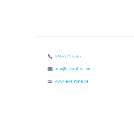
0487/756.587
info@lavantina.be
www.lavantina.be