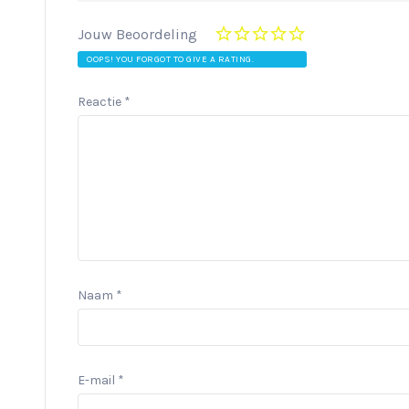
Jouw Beoordeling
OOPS! YOU FORGOT TO GIVE A RATING.
Reactie
*
Naam
*
E-mail
*