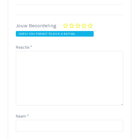
Jouw Beoordeling
OOPS! YOU FORGOT TO GIVE A RATING.
Reactie
*
Naam
*