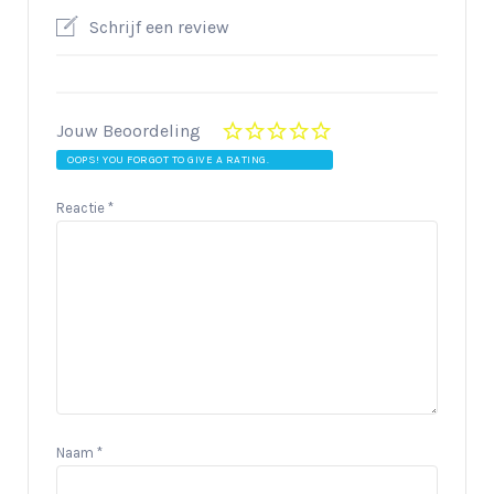
Schrijf een review
Jouw Beoordeling
OOPS! YOU FORGOT TO GIVE A RATING.
Reactie
*
Naam
*